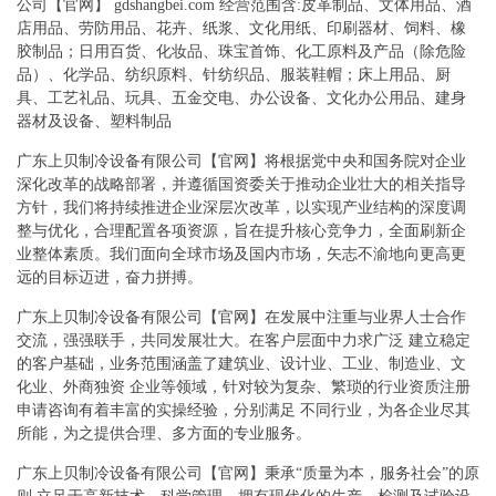
公司【官网】 gdshangbei.com 经营范围含:皮革制品、文体用品、酒
店用品、劳防用品、花卉、纸浆、文化用纸、印刷器材、饲料、橡
胶制品；日用百货、化妆品、珠宝首饰、化工原料及产品（除危险
品）、化学品、纺织原料、针纺织品、服装鞋帽；床上用品、厨
具、工艺礼品、玩具、五金交电、办公设备、文化办公用品、建身
器材及设备、塑料制品
广东上贝制冷设备有限公司【官网】将根据党中央和国务院对企业
深化改革的战略部署，并遵循国资委关于推动企业壮大的相关指导
方针，我们将持续推进企业深层次改革，以实现产业结构的深度调
整与优化，合理配置各项资源，旨在提升核心竞争力，全面刷新企
业整体素质。我们面向全球市场及国内市场，矢志不渝地向更高更
远的目标迈进，奋力拼搏。
广东上贝制冷设备有限公司【官网】在发展中注重与业界人士合作
交流，强强联手，共同发展壮大。在客户层面中力求广泛 建立稳定
的客户基础，业务范围涵盖了建筑业、设计业、工业、制造业、文
化业、外商独资 企业等领域，针对较为复杂、繁琐的行业资质注册
申请咨询有着丰富的实操经验，分别满足 不同行业，为各企业尽其
所能，为之提供合理、多方面的专业服务。
广东上贝制冷设备有限公司【官网】秉承“质量为本，服务社会”的原